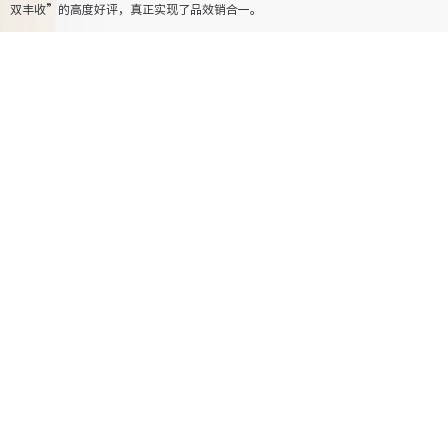
双丰收”的高度好评，真正实现了品效销合一。
MGCC
总结
众引传播一直致力于为品牌以及客户提供“整合营
销，有效增长”的全案服务，此次获颁巨量引擎「营
销科学认证服务商」这一行业标杆级别资质，又一次
给予到充分认可，也坚定了众引传播不断探索营销理
念的使命所在。
未来将携手巨量引擎，进行更深层次的多方面合作，发挥认证服务商
的核心优势，
助力更多品牌高效经营品牌资产的同时实现营销数字化
增长，更为保持在整合营销领域的市场领导地位而不断奋进。
最新新闻